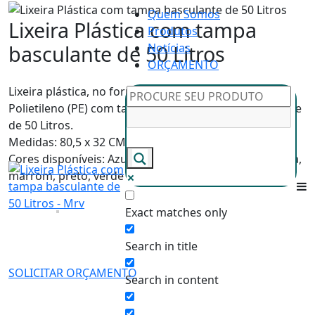
Quem Somos
Lixeira Plástica com tampa
Produtos
basculante de 50 Litros
Notícias
ORÇAMENTO
Lixeira plástica, no formato cilíndrico, produzida em
Polietileno (PE) com tampa basculante com capacidade
de 50 Litros.
Medidas: 80,5 x 32 CM (A x D)
Cores disponíveis: Azul, amarelo, branco, cinza, laranja,
marrom, preto, verde e vermelho.
Exact matches only
Search in title
SOLICITAR ORÇAMENTO
Search in content