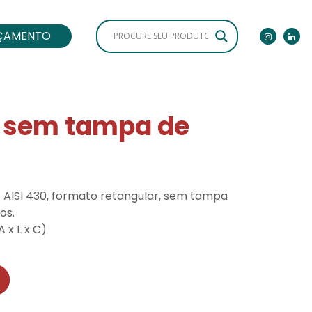
ÇAMENTO
ox sem tampa de
co AISI 430, formato retangular, sem tampa
os.
A x L x C)