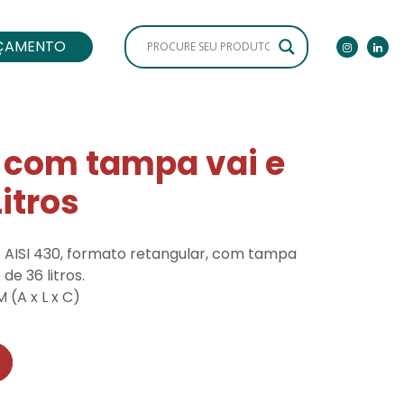
ÇAMENTO
x com tampa vai e
itros
co AISI 430, formato retangular, com tampa
e 36 litros.
 (A x L x C)