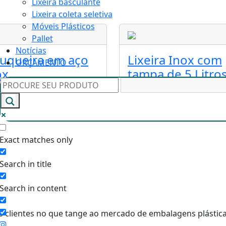
Lixeira basculante
Lixeira coleta seletiva
Móveis Plásticos
Pallet
Notícias
tuqueira em aço
Lixeira Inox com
ORÇAMENTO
ox
tampa de 5 Litro
Exact matches only
Search in title
Search in content
 clientes no que tange ao mercado de embalagens plástica