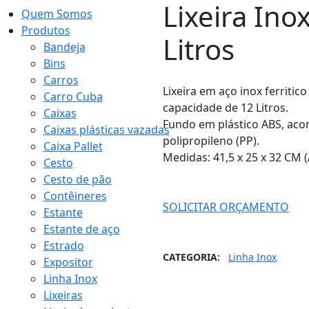
Lixeira Ino
Quem Somos
Produtos
Litros
Bandeja
Bins
Carros
Lixeira em aço inox ferriti
Carro Cuba
capacidade de 12 Litros.
Caixas
Fundo em plástico ABS, aco
Caixas plásticas vazadas
polipropileno (PP).
Caixa Pallet
Medidas: 41,5 x 25 x 32 CM (A
Cesto
Cesto de pão
Contêineres
SOLICITAR ORÇAMENTO
Estante
Estante de aço
Estrado
CATEGORIA:
Linha Inox
Expositor
Linha Inox
Lixeiras