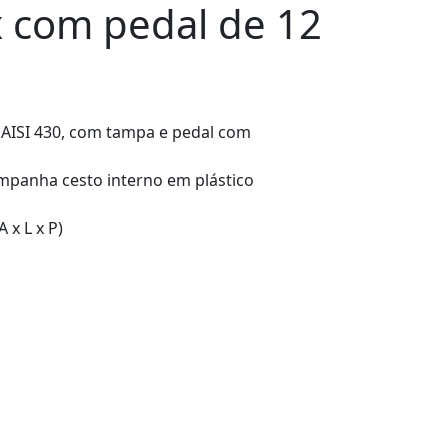
x com pedal de 12
co AISI 430, com tampa e pedal com
mpanha cesto interno em plástico
 x L x P)