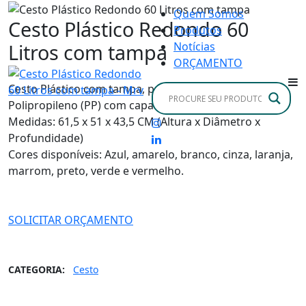
Quem Somos
Cesto Plástico Redondo 60
Produtos
Litros com tampa
Notícias
ORÇAMENTO
Cesto Plástico com tampa, produzido em Plástico
Polipropileno (PP) com capacidade de 60 litros.
Medidas: 61,5 x 51 x 43,5 CM (Altura x Diâmetro x
Profundidade)
Cores disponíveis: Azul, amarelo, branco, cinza, laranja,
marrom, preto, verde e vermelho.
SOLICITAR ORÇAMENTO
CATEGORIA:
Cesto