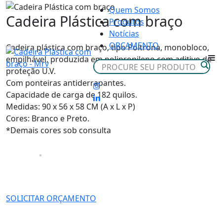
Quem Somos
Cadeira Plástica com braço
Produtos
Notícias
ORÇAMENTO
Cadeira plástica com braço, tipo Poltrona, monobloco,
empilhável, produzida em polipropileno com aditivo de
proteção U.V.
Com ponteiras antiderrapantes.
Capacidade de carga de 182 quilos.
Medidas: 90 x 56 x 58 CM (A x L x P)
Cores: Branco e Preto.
*Demais cores sob consulta
SOLICITAR ORÇAMENTO